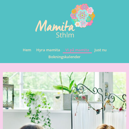
Hem
Hyra mamita
Vi på mamita
Just nu
Bokningskalender