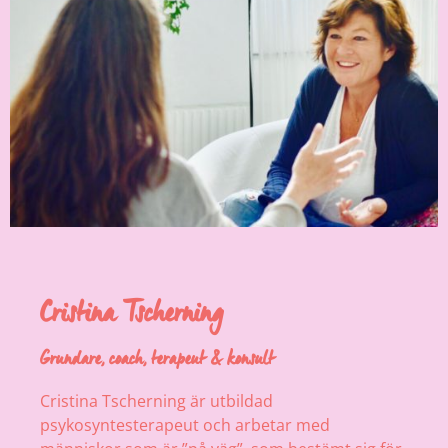
Cristina Tscherning
Grundare, coach, terapeut & konsult
Cristina Tscherning är utbildad
psykosyntesterapeut och arbetar med