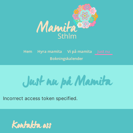
Hem
Hyra mamita
Vi på mamita
Just nu
Bokningskalender
Just nu på Mamita
Incorrect access token specified.
Kontakta oss